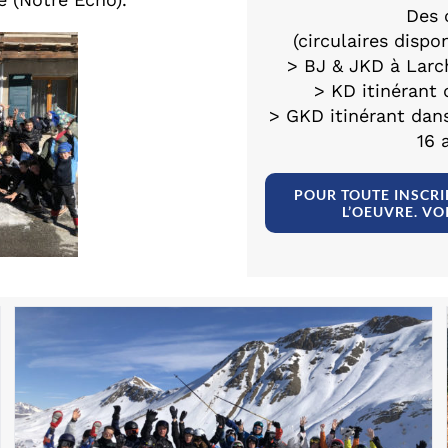
Des 
(circulaires dispo
> BJ & JKD à Larc
> KD itinérant 
> GKD itinérant dan
16 
POUR TOUTE INSCRI
L’OEUVRE. VO