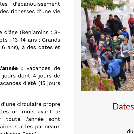
bles d’épanouissement
des richesses d’une vie
e d’âge (Benjamins : 8-
ets : 13-14 ans ; Grands
 16 ans), à des dates et
’année :
vacances de
6 jours dont 4 jours de
vacances d’été (15 jours
 d’une circulaire propre
Dates
lles un mois avant le
 toute l’année sont
laires sur les panneaux
du
e (Notre Écho).