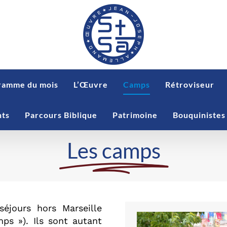
ramme du mois
L’Œuvre
Camps
Rétroviseur
nts
Parcours Biblique
Patrimoine
Bouquinistes
Les camps
éjours hors Marseille
ps »). Ils sont autant