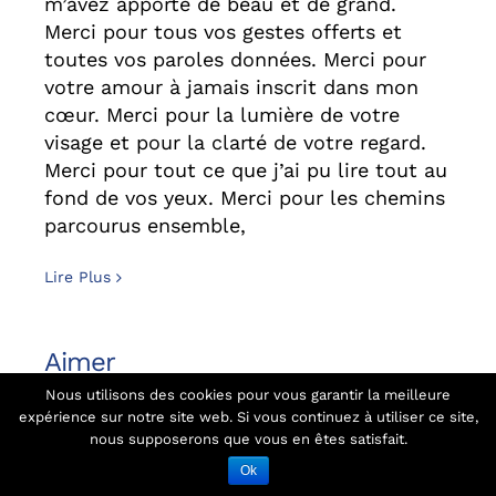
m’avez apporté de beau et de grand.
Merci pour tous vos gestes offerts et
toutes vos paroles données. Merci pour
votre amour à jamais inscrit dans mon
cœur. Merci pour la lumière de votre
visage et pour la clarté de votre regard.
Merci pour tout ce que j’ai pu lire tout au
fond de vos yeux. Merci pour les chemins
parcourus ensemble,
Lire Plus
Aimer
Nous utilisons des cookies pour vous garantir la meilleure
Aimer, c'est être capable de dire : « Viens
expérience sur notre site web. Si vous continuez à utiliser ce site,
nous supposerons que vous en êtes satisfait.
faire un tour chez moi ». Aimer, c'est
pouvoir dire à l'autre : « J'ai besoin de toi
Ok