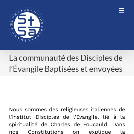
Skip
to
content
La communauté des Disciples de
l’Évangile Baptisées et envoyées
La communauté des Disciples de
l’Évangile Baptisées et envoyées
Nous sommes des religieuses italiennes de
l’Institut Disciples de l’Évangile, lié à la
spiritualité de Charles de Foucauld. Dans
nos Constitutions on explique la