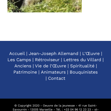
Accueil
|
Jean-Joseph Allemand
|
L’Œuvre
|
Les Camps
|
Rétroviseur
|
Lettres du Villard
|
Anciens
|
Vie de l’Œuvre
|
Spiritualité
|
Patrimoine
|
Animateurs
|
Bouquinistes
|
Contact
© Copyright 2020 - Oeuvre de la jeunesse - 41 rue Saint-
Savournin - 13005 Marseille - Tél. : +
33 04 96 12 23 23
-
st-