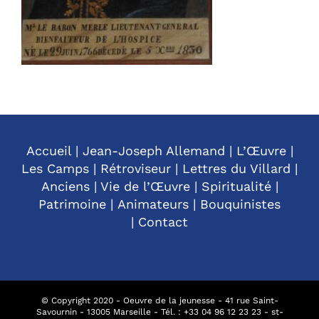
Accueil
|
Jean-Joseph Allemand
|
L’Œuvre
|
Les Camps
|
Rétroviseur
|
Lettres du Villard
|
Anciens
|
Vie de l’Œuvre
|
Spiritualité
|
Patrimoine
|
Animateurs
|
Bouquinistes
|
Contact
© Copyright 2020 - Oeuvre de la jeunesse - 41 rue Saint-
Savournin - 13005 Marseille - Tél. : +
33 04 96 12 23 23
-
st-