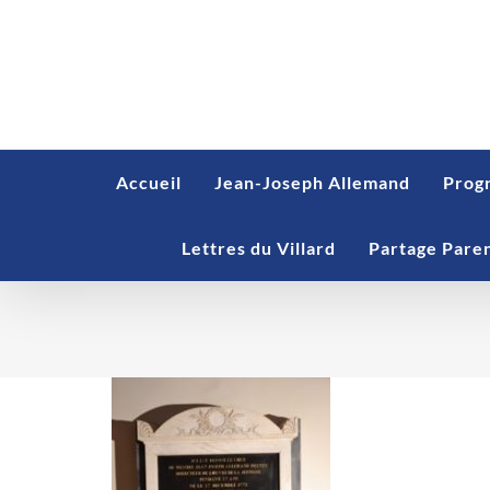
Skip
to
content
Accueil
Jean-Joseph Allemand
Prog
Lettres du Villard
Partage Pare