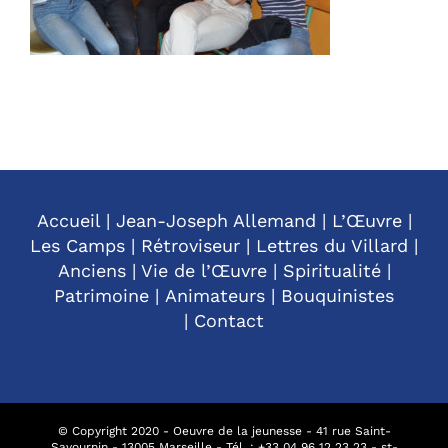
Accueil
|
Jean-Joseph Allemand
|
L’Œuvre
|
Les Camps
|
Rétroviseur
|
Lettres du Villard
|
Anciens
|
Vie de l’Œuvre
|
Spiritualité
|
Patrimoine
|
Animateurs
|
Bouquinistes
|
Contact
© Copyright 2020 - Oeuvre de la jeunesse - 41 rue Saint-
Savournin - 13005 Marseille - Tél. : +
33 04 96 12 23 23
-
st-