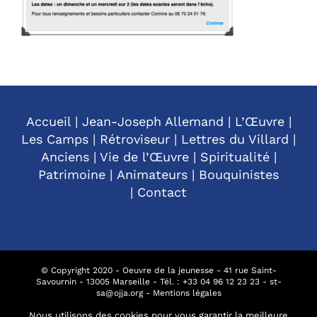
Accueil
|
Jean-Joseph Allemand
|
L’Œuvre
|
Les Camps
|
Rétroviseur
|
Lettres du Villard
|
Anciens
|
Vie de l’Œuvre
|
Spiritualité
|
Patrimoine
|
Animateurs
|
Bouquinistes
|
Contact
© Copyright 2020 - Oeuvre de la jeunesse - 41 rue Saint-
Savournin - 13005 Marseille - Tél. : +
33 04 96 12 23 23
-
st-
sa@ojja.org
-
Mentions légales
Nous utilisons des cookies pour vous garantir la meilleure