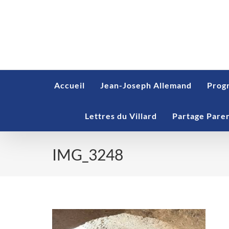
Skip
to
content
Accueil
Jean-Joseph Allemand
Prog
Lettres du Villard
Partage Pare
IMG_3248
IMG_3248