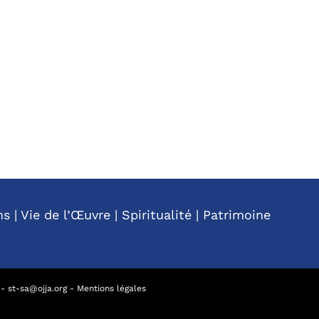
ns
|
Vie de l’Œuvre
|
Spiritualité
|
Patrimoine
-
st-sa@ojja.org
-
Mentions légales