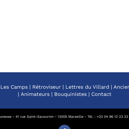
|
Les Camps
|
Rétroviseur
|
Lettres du Villard
|
Ancie
|
Animateurs
|
Bouquinistes
|
Contact
nesse - 41 rue Saint-Savournin - 13005 Marseille - Tél. : +
33 04 96 12 23 23