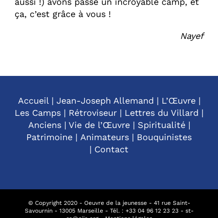
aussi !) avons passé un incroyable camp, et
ça, c’est grâce à vous !
Nayef
Accueil
|
Jean-Joseph Allemand
|
L’Œuvre
|
Les Camps
|
Rétroviseur
|
Lettres du Villard
|
Anciens
|
Vie de l’Œuvre
|
Spiritualité
|
Patrimoine
|
Animateurs
|
Bouquinistes
|
Contact
© Copyright 2020 - Oeuvre de la jeunesse - 41 rue Saint-
Savournin - 13005 Marseille - Tél. : +
33 04 96 12 23 23
-
st-