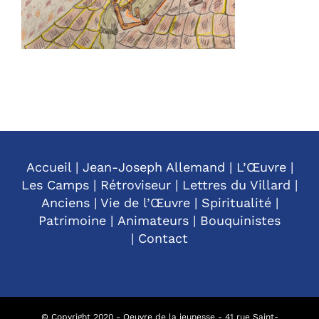
Accueil
|
Jean-Joseph Allemand
|
L’Œuvre
|
Les Camps
|
Rétroviseur
|
Lettres du Villard
|
Anciens
|
Vie de l’Œuvre
|
Spiritualité
|
Patrimoine
|
Animateurs
|
Bouquinistes
|
Contact
© Copyright 2020 - Oeuvre de la jeunesse - 41 rue Saint-