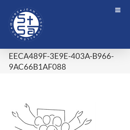
Skip
to
content
EECA489F-3E9E-403A-B966-
9AC66B1AF088
EECA489F-3E9E-403A-B966-
9AC66B1AF088