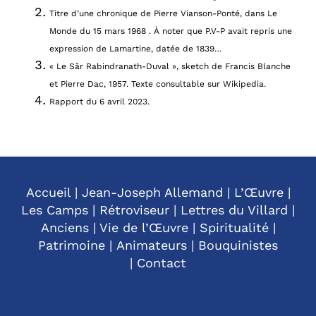
Titre d’une chronique de Pierre Vianson-Ponté, dans Le
Monde du 15 mars 1968 . À noter que P.V-P avait repris une
expression de Lamartine, datée de 1839…
« Le Sâr Rabindranath-Duval », sketch de Francis Blanche
et Pierre Dac, 1957. Texte consultable sur Wikipedia.
Rapport du 6 avril 2023.
Accueil
|
Jean-Joseph Allemand
|
L’Œuvre
|
Les Camps
|
Rétroviseur
|
Lettres du Villard
|
Anciens
|
Vie de l’Œuvre
|
Spiritualité
|
Patrimoine
|
Animateurs
|
Bouquinistes
|
Contact