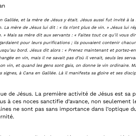
an
 Galilée, et la mère de Jésus y était. Jésus aussi fut invité à la 
vin. La mère de Jésus lui dit : « Ils n’ont plus de vin. » Jésus lu
 » Mais sa mère dit aux servants : « Faites tout ce qu’il vous dir
s gardaient pour leurs purifications ; ils pouvaient contenir chacun
 jusqu’au bord. Jésus dit alors : « Prenez maintenant et portez-en
gée en vin, mais il ne savait pas d’où il venait, seuls les servant
on vin, et quand les gens sont gais, on donne le vin ordinaire. M
s signes, à Cana en Galilée. Là il manifesta sa gloire et ses discip
e de Jésus. La première activité de Jésus est sa p
sus à ces noces sanctifie d’avance, non seulement l
maines ne sont pas sans importance dans l’optique 
rnité.