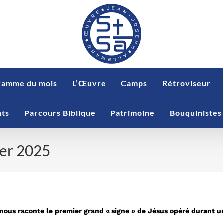
ramme du mois
L’Œuvre
Camps
Rétroviseur
nts
Parcours Biblique
Patrimoine
Bouquinistes
ier 2025
25
l nous raconte le premier grand « signe » de Jésus opéré durant 