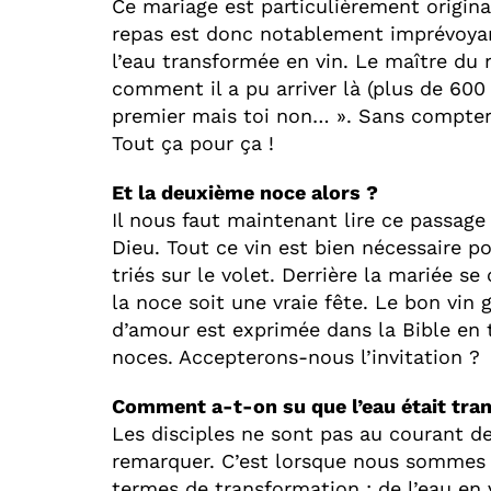
Ce mariage est particulièrement original
repas est donc notablement imprévoyant.
l’eau transformée en vin. Le maître du
comment il a pu arriver là (plus de 600 
premier mais toi non… ». Sans compter 
Tout ça pour ça !
Et la deuxième noce alors ?
Il nous faut maintenant lire ce passag
Dieu. Tout ce vin est bien nécessaire p
triés sur le volet. Derrière la mariée s
la noce soit une vraie fête. Le bon vin
d’amour est exprimée dans la Bible en t
noces. Accepterons-nous l’invitation ?
Comment a-t-on su que l’eau était tra
Les disciples ne sont pas au courant de 
remarquer. C’est lorsque nous sommes a
termes de transformation : de l’eau en v