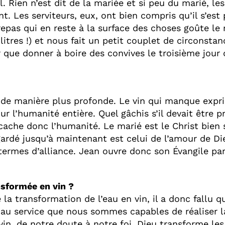
. Rien n’est dit de la mariée et si peu du marié, les
 Les serviteurs, eux, ont bien compris qu’il s’est
 repas qui en reste à la surface des choses goûte l
litres !) et nous fait un petit couplet de circonsta
que donner à boire des convives le troisième jour
e de manière plus profonde. Le vin qui manque exp
our l’humanité entière. Quel gâchis s’il devait être
e cache donc l’humanité. Le marié est le Christ bien
 gardé jusqu’à maintenant est celui de l’amour de Di
ermes d’alliance. Jean ouvre donc son Évangile par 
nsformée en vin ?
la transformation de l’eau en vin, il a donc fallu qu
u service que nous sommes capables de réaliser la 
in, de notre doute à notre foi. Dieu transforme les 