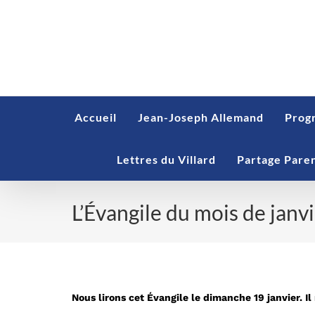
Skip
to
content
Accueil
Jean-Joseph Allemand
Prog
Lettres du Villard
Partage Pare
L’Évangile du mois de janv
L’Évangile du mois de janvier 20
Nous lirons cet Évangile le dimanche 19 janvier. I