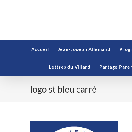
Skip
to
content
Accueil
Jean-Joseph Allemand
Prog
Lettres du Villard
Partage Pare
logo st bleu carré
logo st bleu carré