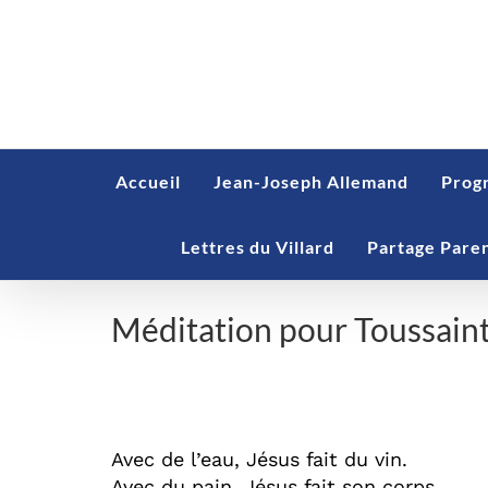
Skip
to
content
Accueil
Jean-Joseph Allemand
Prog
Lettres du Villard
Partage Pare
Méditation pour Toussain
Méditation pour Toussaint
Avec de l’eau, Jésus fait du vin.
Avec du pain, Jésus fait son corps.