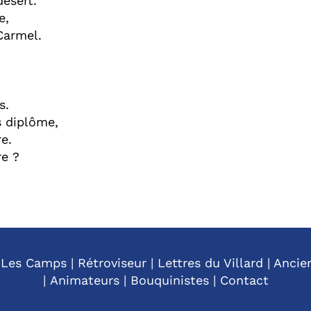
désert.
e,
 Carmel.
s.
s diplôme,
re.
re ?
|
Les Camps
|
Rétroviseur
|
Lettres du Villard
|
Ancie
|
Animateurs
|
Bouquinistes
|
Contact